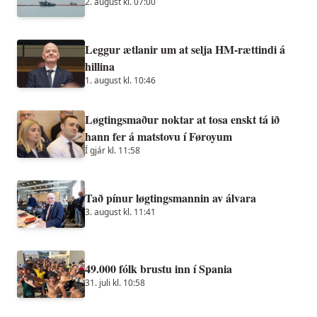
2. august kl. 07:00
Leggur ætlanir um at selja HM-rættindi á
hillina
1. august kl. 10:46
Løgtingsmaður noktar at tosa enskt tá ið
hann fer á matstovu í Føroyum
Í gjár kl. 11:58
Tað pínur løgtingsmannin av álvara
3. august kl. 11:41
49.000 fólk brustu inn í Spania
31. juli kl. 10:58