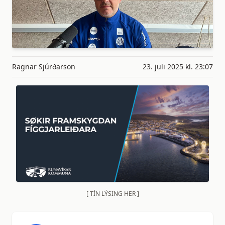
Ragnar Sjúrðarson
23. juli 2025 kl. 23:07
[ TÍN LÝSING HER ]