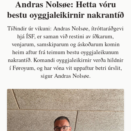
Andras Nolsøe: Hetta vóru
bestu oyggjaleikirnir nakrantíð
Tíðindir úr vikuni: Andras Nolsøe, ítróttaráðgevi
hjá ÍSF, er saman við restini av íðkarum,
venjarum, samskiparum og áskoðarum komin
heim aftur frá teimum bestu oyggjaleikunum
nakrantíð. Komandi oyggjaleikirnir verða hildnir
í Føroyum, og har vóna vit uppaftur betri úrslit,
sigur Andras Nolsøe.