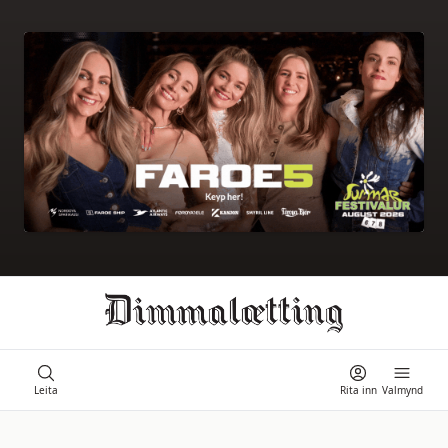
Ongi úrslit
Leita
Rita inn
Valmynd