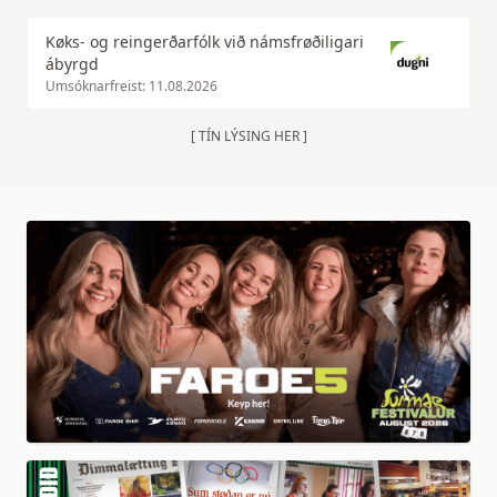
Køks- og reingerðarfólk við námsfrøðiligari
ábyrgd
Umsóknarfreist: 11.08.2026
[ TÍN LÝSING HER ]