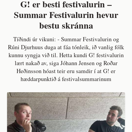
G! er besti festivalurin –
Summar Festivalurin hevur
bestu skránna
Tíðindi úr vikuni: - Summar Festivalurin og
Rúni Djurhuus duga at fáa tónleik, ið vanlig fólk
kunnu syngja við til. Hetta kundi G! festivalurin
lært nakað av, siga Jóhann Jensen og Roðar
Heðinsson hóast teir eru samdir í at G! er
hæddarpunktið á festivalsummarinum