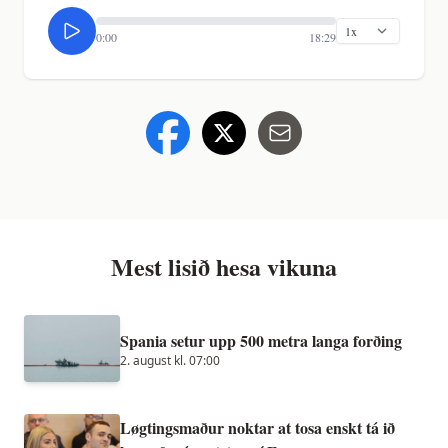
0:00
18:29
Mest lisið hesa vikuna
Spania setur upp 500 metra langa forðing
2. august kl. 07:00
Løgtingsmaður noktar at tosa enskt tá ið