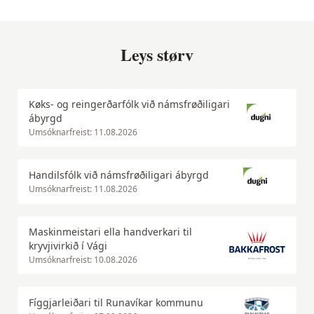
Leys størv
Køks- og reingerðarfólk við námsfrøðiligari
ábyrgd
Umsóknarfreist: 11.08.2026
Handilsfólk við námsfrøðiligari ábyrgd
Umsóknarfreist: 11.08.2026
Maskinmeistari ella handverkari til
kryvjivirkið í Vági
Umsóknarfreist: 10.08.2026
Fíggjarleiðari til Runavíkar kommunu