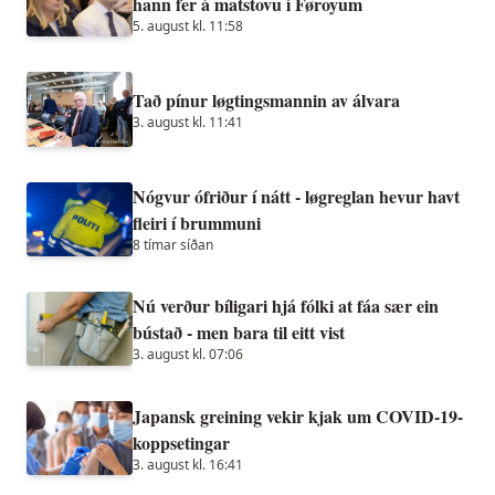
hann fer á matstovu í Føroyum
5. august kl. 11:58
Tað pínur løgtingsmannin av álvara
3. august kl. 11:41
Nógvur ófriður í nátt - løgreglan hevur havt
fleiri í brummuni
8 tímar síðan
Nú verður bíligari hjá fólki at fáa sær ein
bústað - men bara til eitt vist
3. august kl. 07:06
Japansk greining vekir kjak um COVID-19-
koppsetingar
3. august kl. 16:41