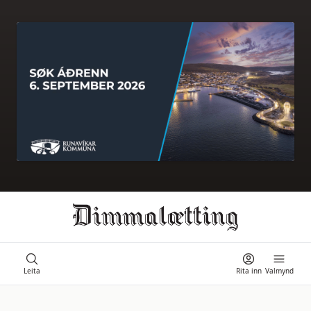
Ongi úrslit
Leita
Rita inn
Valmynd