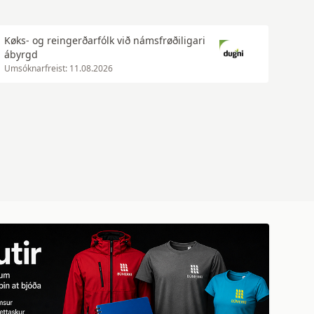
Køks- og reingerðarfólk við námsfrøðiligari
ábyrgd
Umsóknarfreist: 11.08.2026