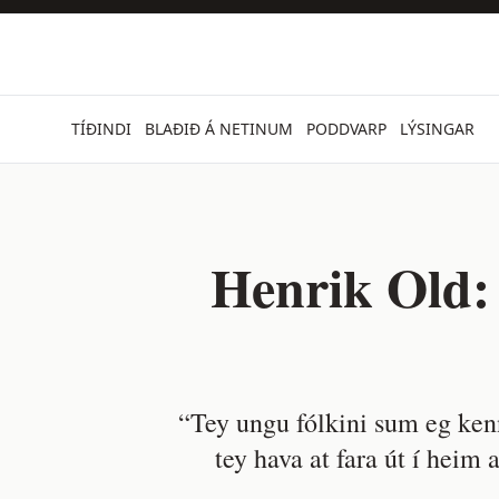
TÍÐINDI
BLAÐIÐ Á NETINUM
PODDVARP
LÝSINGAR
Henrik Old: 
“Tey ungu fólkini sum eg ken
tey hava at fara út í heim 