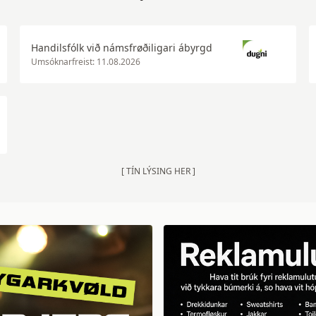
Handilsfólk við námsfrøðiligari ábyrgd
Umsóknarfreist: 11.08.2026
[ TÍN LÝSING HER ]