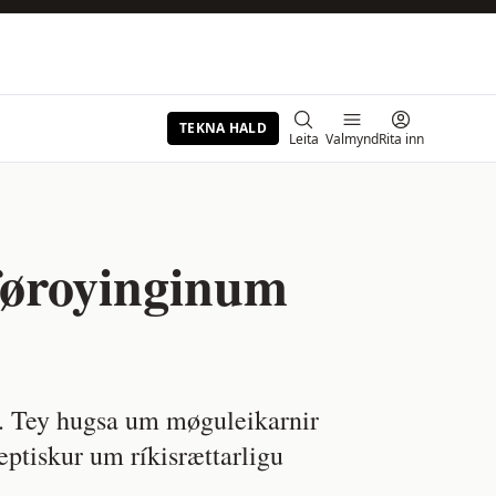
TEKNA HALD
Leita
Valmynd
Rita inn
 føroyinginum
g. Tey hugsa um møguleikarnir
keptiskur um ríkisrættarligu