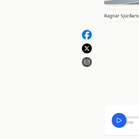
Ragnar Sjúrðars
0:00