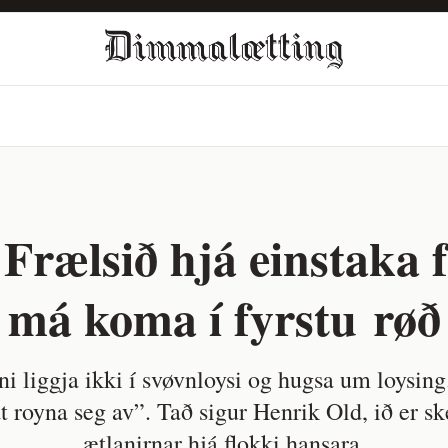
Frælsið hjá einstaka
má koma í fyrstu røð
ni liggja ikki í svøvnloysi og hugsa um loysin
at royna seg av”. Tað sigur Henrik Old, ið er s
ætlanirnar hjá flokki hansara.