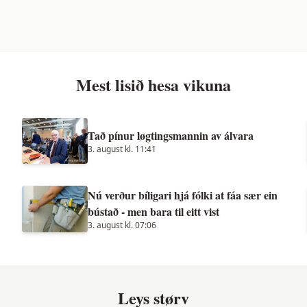
Mest lisið hesa vikuna
Tað pínur løgtingsmannin av álvara
3. august kl. 11:41
Nú verður bíligari hjá fólki at fáa sær ein
bústað - men bara til eitt vist
3. august kl. 07:06
Leys størv