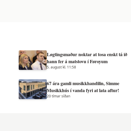
Løgtingsmaður noktar at tosa enskt tá ið
hann fer á matstovu í Føroyum
5. august kl. 11:58
67 ára gamli musikkhandilin, Simme
Musikkhús í vanda fyri at lata aftur!
20 tímar síðan