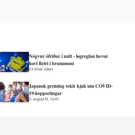
Nógvur ófriður í nátt - løgreglan hevur
havt fleiri í brummuni
23 tímar síðan
Japansk greining vekir kjak um COVID-
19-koppsetingar
3. august kl. 16:41