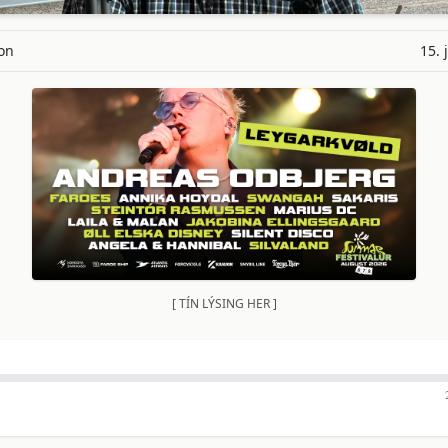
on
15. 
[ TÍN LÝSING HER ]