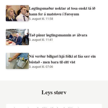
Løgtingsmaður noktar at tosa enskt tá ið
hann fer á matstovu í Føroyum
5. august kl. 11:58
Tað pínur løgtingsmannin av álvara
3. august kl. 11:41
Nú verður bíligari hjá fólki at fáa sær ein
bústað - men bara til eitt vist
3. august kl. 07:06
Leys størv