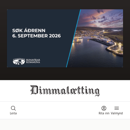
Ongi úrslit
Leita
Rita inn
Valmynd