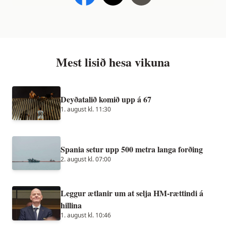
Mest lisið hesa vikuna
Deyðatalið komið upp á 67
1. august kl. 11:30
Spania setur upp 500 metra langa forðing
2. august kl. 07:00
Leggur ætlanir um at selja HM-rættindi á
hillina
1. august kl. 10:46