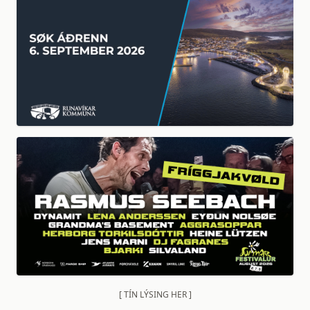
[ TÍN LÝSING HER ]