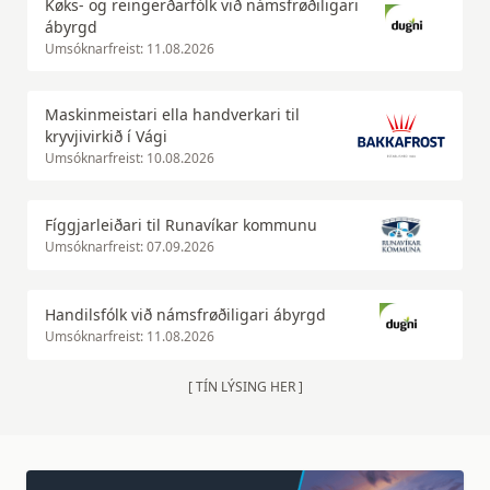
Køks- og reingerðarfólk við námsfrøðiligari
ábyrgd
Umsóknarfreist: 11.08.2026
Maskinmeistari ella handverkari til
kryvjivirkið í Vági
Umsóknarfreist: 10.08.2026
Fíggjarleiðari til Runavíkar kommunu
Umsóknarfreist: 07.09.2026
Handilsfólk við námsfrøðiligari ábyrgd
Umsóknarfreist: 11.08.2026
[ TÍN LÝSING HER ]