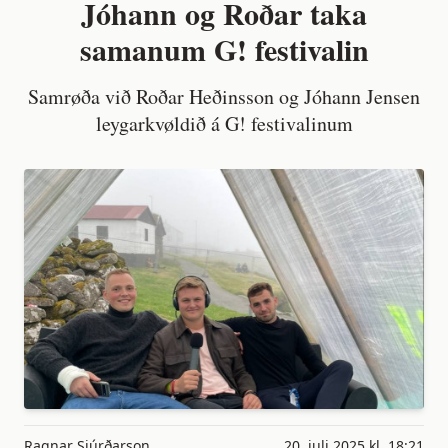
Jóhann og Roðar taka
samanum G! festivalin
Samrøða við Roðar Heðinsson og Jóhann Jensen
leygarkvøldið á G! festivalinum
Ragnar Sjúrðarson
20. juli 2025 kl. 18:21