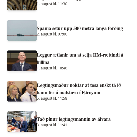
1. august kl. 11:30
Spania setur upp 500 metra langa forðing
2. august kl. 07:00
Leggur ætlanir um at selja HM-rættindi á
hillina
1. august kl. 10:46
Løgtingsmaður noktar at tosa enskt tá ið
hann fer á matstovu í Føroyum
5. august kl. 11:58
Tað pínur løgtingsmannin av álvara
3. august kl. 11:41