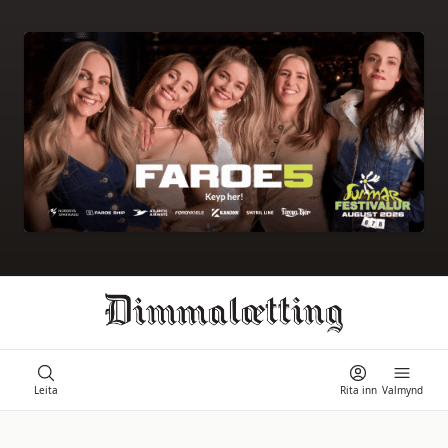
Ongi úrslit
Leita
Rita inn
Valmynd