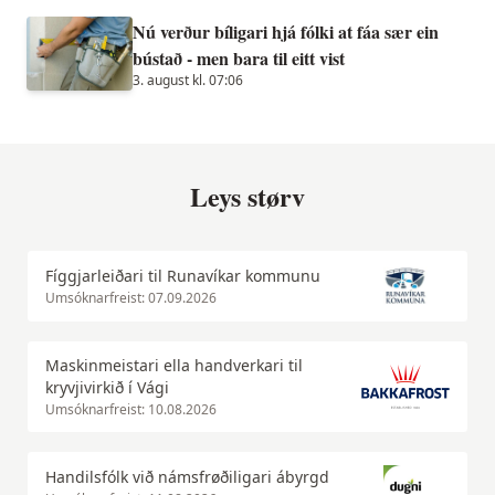
Nú verður bíligari hjá fólki at fáa sær ein
bústað - men bara til eitt vist
3. august kl. 07:06
Leys størv
Fíggjarleiðari til Runavíkar kommunu
Umsóknarfreist: 07.09.2026
Maskinmeistari ella handverkari til
kryvjivirkið í Vági
Umsóknarfreist: 10.08.2026
Handilsfólk við námsfrøðiligari ábyrgd