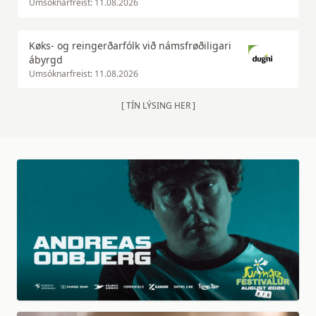
Umsóknarfreist: 11.08.2026
Køks- og reingerðarfólk við námsfrøðiligari
ábyrgd
Umsóknarfreist: 11.08.2026
[ TÍN LÝSING HER ]