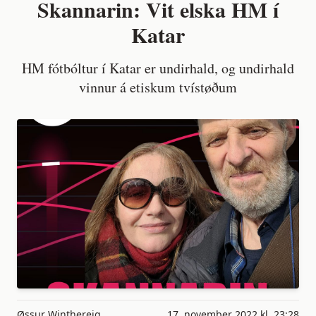
Skannarin: Vit elska HM í
Katar
HM fótbóltur í Katar er undirhald, og undirhald
vinnur á etiskum tvístøðum
Øssur Winthereig
17. november 2022 kl. 23:28