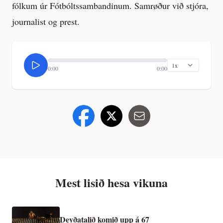
fólkum úr Fótbóltssambandinum. Samrøður við stjóra,
journalist og prest.
0:00
0:00
Mest lisið hesa vikuna
Deyðatalið komið upp á 67