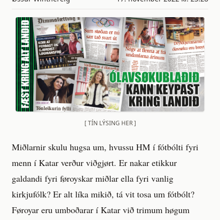
[ TÍN LÝSING HER ]
Miðlarnir skulu hugsa um, hvussu HM í fótbólti fyri
menn í Katar verður viðgjørt. Er nakar etikkur
galdandi fyri føroyskar miðlar ella fyri vanlig
kirkjufólk? Er alt líka mikið, tá vit tosa um fótbólt?
Føroyar eru umboðarar í Katar við trimum høgum