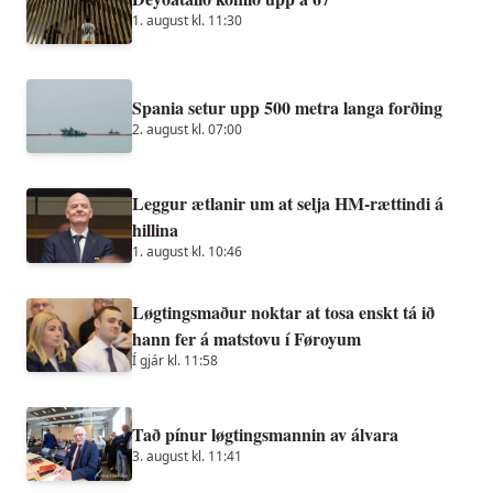
1. august kl. 11:30
Spania setur upp 500 metra langa forðing
2. august kl. 07:00
Leggur ætlanir um at selja HM-rættindi á
hillina
1. august kl. 10:46
Løgtingsmaður noktar at tosa enskt tá ið
hann fer á matstovu í Føroyum
Í gjár kl. 11:58
Tað pínur løgtingsmannin av álvara
3. august kl. 11:41