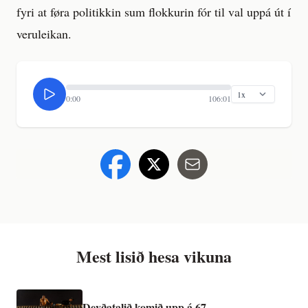
fyri at føra politikkin sum flokkurin fór til val uppá út í
veruleikan.
0:00
106:01
Mest lisið hesa vikuna
Deyðatalið komið upp á 67