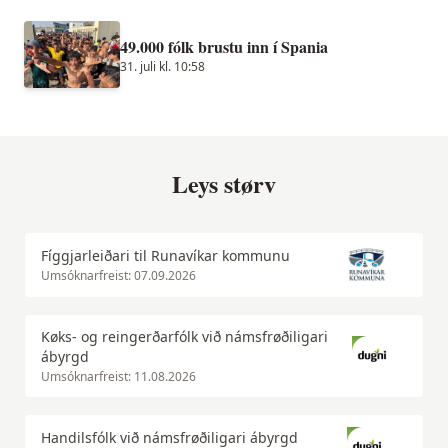
49.000 fólk brustu inn í Spania
31. juli kl. 10:58
Leys størv
Fíggjarleiðari til Runavíkar kommunu
Umsóknarfreist: 07.09.2026
Køks- og reingerðarfólk við námsfrøðiligari
ábyrgd
Umsóknarfreist: 11.08.2026
Handilsfólk við námsfrøðiligari ábyrgd