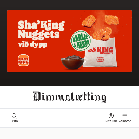
Ongi úrslit
Leita
Rita inn
Valmynd