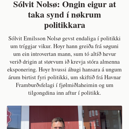
Sólvit Nolsø: Ongin eigur at
taka synd í nøkrum
politikkara
Sólvit Emilsson Nolsø gevst endaliga í politikki
um tríggjar vikur. Hoyr hann greiða frá søguni
um ein introvertan mann, sum tó altíð hevur
verið drigin at størvum ið krevja stóra almenna
eksponering. Hoyr hvussi áhugi hansara á ungum
árum birtist fyri politikki, um skiftið frá Havnar
Framburðsfelagi í fjølmiðlaheimin og um
tilgongdina inn aftur í politikk.