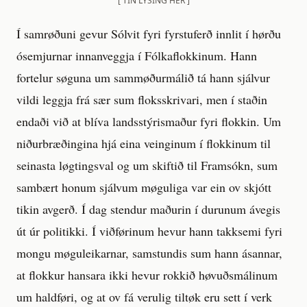
[ TÍN LÝSING HER ]
Í samrøðuni gevur Sólvit fyri fyrstuferð innlit í hørðu
ósemjurnar innanveggja í Fólkaflokkinum. Hann
fortelur søguna um sammøðurmálið tá hann sjálvur
vildi leggja frá sær sum floksskrivari, men í staðin
endaði við at blíva landsstýrismaður fyri flokkin. Um
niðurbræðingina hjá eina veinginum í flokkinum til
seinasta løgtingsval og um skiftið til Framsókn, sum
sambært honum sjálvum møguliga var ein ov skjótt
tikin avgerð. Í dag stendur maðurin í durunum ávegis
út úr politikki. Í viðførinum hevur hann takksemi fyri
mongu møguleikarnar, samstundis sum hann ásannar,
at flokkur hansara ikki hevur rokkið høvuðsmálinum
um haldføri, og at ov fá verulig tiltøk eru sett í verk