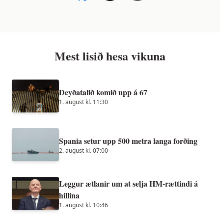
Mest lisið hesa vikuna
Deyðatalið komið upp á 67
1. august kl. 11:30
Spania setur upp 500 metra langa forðing
2. august kl. 07:00
Leggur ætlanir um at selja HM-rættindi á
hillina
1. august kl. 10:46