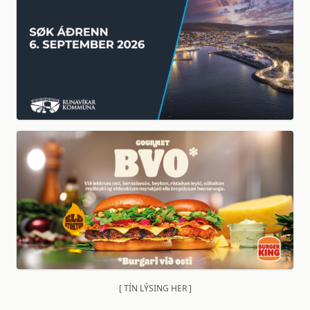
[ TÍN LÝSING HER ]