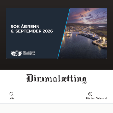
Ongi úrslit
Leita
Rita inn
Valmynd