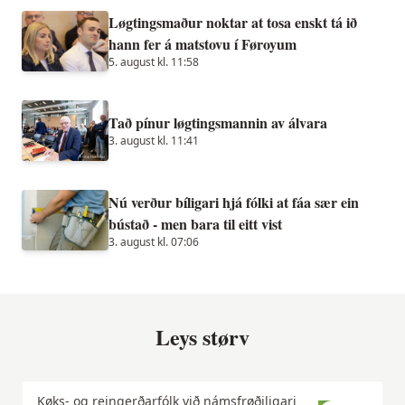
Løgtingsmaður noktar at tosa enskt tá ið
hann fer á matstovu í Føroyum
5. august kl. 11:58
Tað pínur løgtingsmannin av álvara
3. august kl. 11:41
Nú verður bíligari hjá fólki at fáa sær ein
bústað - men bara til eitt vist
3. august kl. 07:06
Leys størv
Køks- og reingerðarfólk við námsfrøðiligari