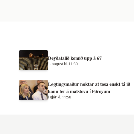
Deyðatalið komið upp á 67
1. august kl. 11:30
Løgtingsmaður noktar at tosa enskt tá ið
hann fer á matstovu í Føroyum
Í gjár kl. 11:58