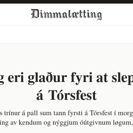
eri glaður fyri at slep
á Tórsfest
trínur á pall sum tann fyrsti á Tórsfest í mor
nding av kendum og nýggjum óútgivnum løgum, s