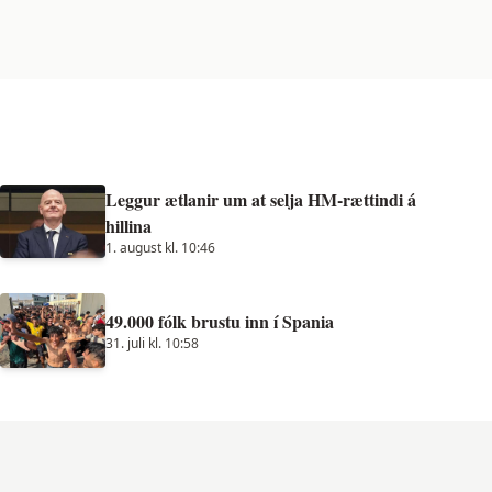
Leggur ætlanir um at selja HM-rættindi á
hillina
1. august kl. 10:46
49.000 fólk brustu inn í Spania
31. juli kl. 10:58