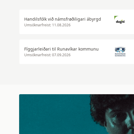
Handilsfólk við námsfrøðiligari ábyrgd
Umsóknarfreist: 11.08.2026
Fíggjarleiðari til Runavíkar kommunu
Umsóknarfreist: 07.09.2026