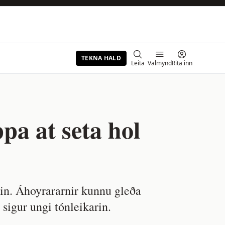
TEKNA HALD
Leita
Valmynd
Rita inn
pa at seta hol
gin. Áhoyrararnir kunnu gleða
igur ungi tónleikarin.