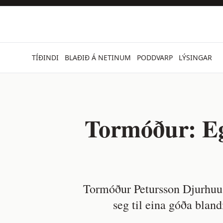
TÍÐINDI
BLAÐIÐ Á NETINUM
PODDVARP
LÝSINGAR
Tormóður: Eg 
Tormóður Petursson Djurhuus 
seg til eina góða bla