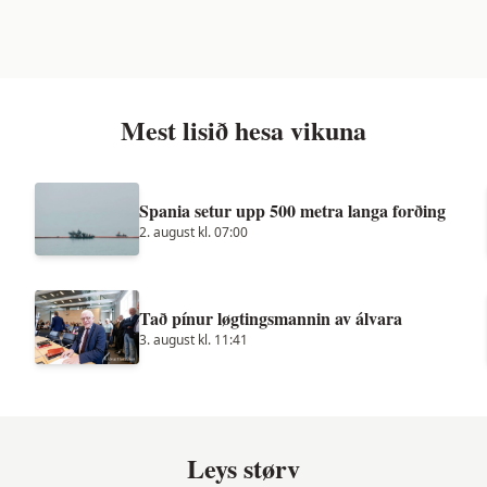
Mest lisið hesa vikuna
Spania setur upp 500 metra langa forðing
2. august kl. 07:00
Tað pínur løgtingsmannin av álvara
3. august kl. 11:41
Leys størv