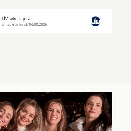
LÍV søkir stjóra
Umsóknarfreist: 04.08.2026