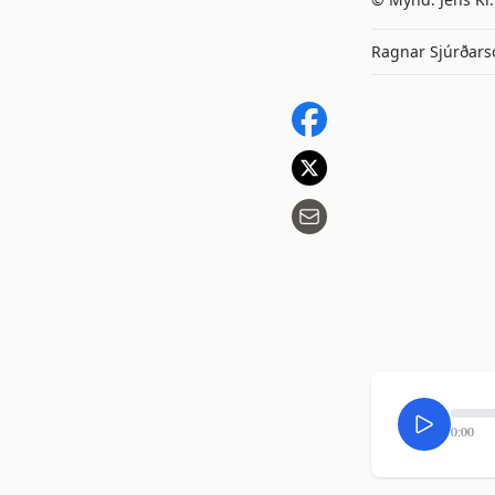
Ragnar Sjúrðars
0:00