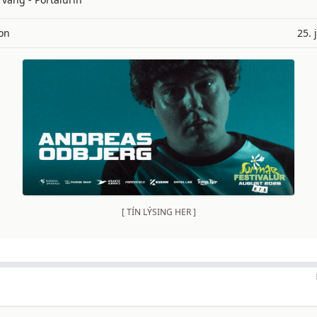
on
25. 
[ TÍN LÝSING HER ]