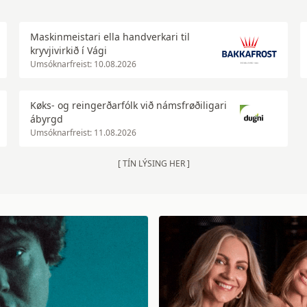
Maskinmeistari ella handverkari til
kryvjivirkið í Vági
Umsóknarfreist: 10.08.2026
Køks- og reingerðarfólk við námsfrøðiligari
ábyrgd
Umsóknarfreist: 11.08.2026
[ TÍN LÝSING HER ]