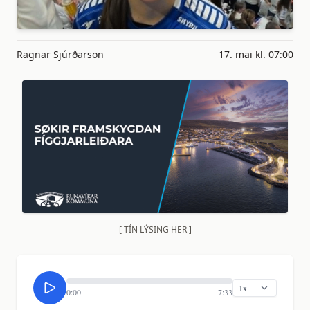
Ragnar Sjúrðarson
17. mai kl. 07:00
[ TÍN LÝSING HER ]
0:00
7:33