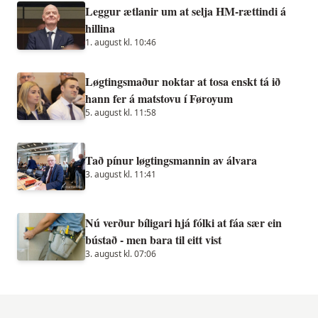
Leggur ætlanir um at selja HM-rættindi á
hillina
1. august kl. 10:46
Løgtingsmaður noktar at tosa enskt tá ið
hann fer á matstovu í Føroyum
5. august kl. 11:58
Tað pínur løgtingsmannin av álvara
3. august kl. 11:41
Nú verður bíligari hjá fólki at fáa sær ein
bústað - men bara til eitt vist
3. august kl. 07:06