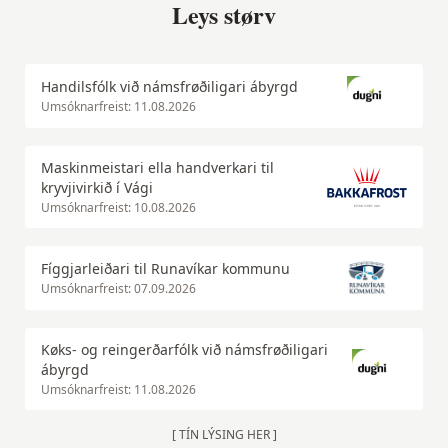
Leys størv
Handilsfólk við námsfrøðiligari ábyrgd
Umsóknarfreist: 11.08.2026
Maskinmeistari ella handverkari til
kryvjivirkið í Vági
Umsóknarfreist: 10.08.2026
Fíggjarleiðari til Runavíkar kommunu
Umsóknarfreist: 07.09.2026
Køks- og reingerðarfólk við námsfrøðiligari
ábyrgd
Umsóknarfreist: 11.08.2026
[ TÍN LÝSING HER ]