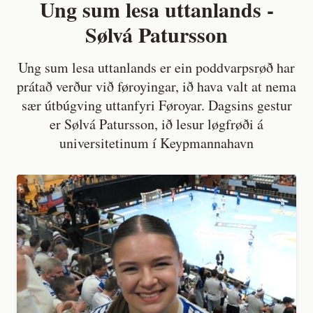
Ung sum lesa uttanlands -
Sølvá Patursson
Ung sum lesa uttanlands er ein poddvarpsrøð har
prátað verður við føroyingar, ið hava valt at nema
sær útbúgving uttanfyri Føroyar. Dagsins gestur
er Sølvá Patursson, ið lesur løgfrøði á
universitetinum í Keypmannahavn