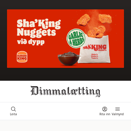
Ongi úrslit
Leita
Rita inn
Valmynd