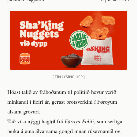
[ TÍN LÝSING HER ]
Hóast talið av fráboðanum til politiið hevur verið
minkandi í fleiri ár, gerast brotsverkini í Føroyum
alsamt grovari.
Tað vísa nýggj hagtøl frá
Føroya Politi
, sum serliga
peika á eina álvarsama gongd innan rúsevnamál og