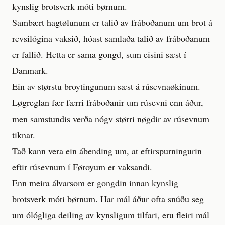
kynslig brotsverk móti børnum.
Sambært hagtølunum er talið av fráboðanum um brot á
revsilógina vaksið, hóast samlaða talið av fráboðanum
er fallið. Hetta er sama gongd, sum eisini sæst í
Danmark.
Ein av størstu broytingunum sæst á rúsevnaøkinum.
Løgreglan fær færri fráboðanir um rúsevni enn áður,
men samstundis verða nógv størri nøgdir av rúsevnum
tiknar.
Tað kann vera ein ábending um, at eftirspurningurin
eftir rúsevnum í Føroyum er vaksandi.
Enn meira álvarsom er gongdin innan kynslig
brotsverk móti børnum. Har mál áður ofta snúðu seg
um ólógliga deiling av kynsligum tilfari, eru fleiri mál