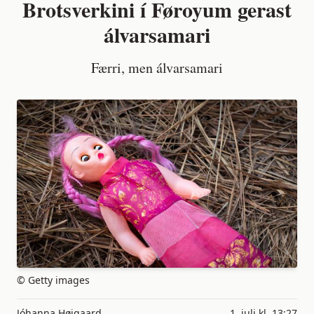
Brotsverkini í Føroyum gerast
álvarsamari
Færri, men álvarsamari
© Getty images
Jóhanna Højgaard
1. juli kl. 13:27