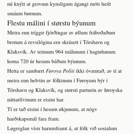
nú knýtt at grovum kynsligum ágangi móti heilt
smáum børnum.
Flestu málini í størstu býunum
Meira enn tríggir fjórðingar av øllum fráboðaðum
brotum á revsilógina eru skrásett í Tórshavn og
Klaksvík. Av teimum 964 málunum í hagtølunum
koma 720 úr hesum báðum býunum.
Hetta er sambært
Føroya Politi
ikki óvæntað, av tí at
meira enn helvtin av fólkinum í Føroyum býr í
Tórshavn og Klaksvík, og størsti parturin av føroyska
náttarlívinum er eisini har.
Tí er tað eisini í hesum økjunum, at nógv
harðskapsmál fara fram.
Løgreglan vísir harumframt á, at fólk við sosialum