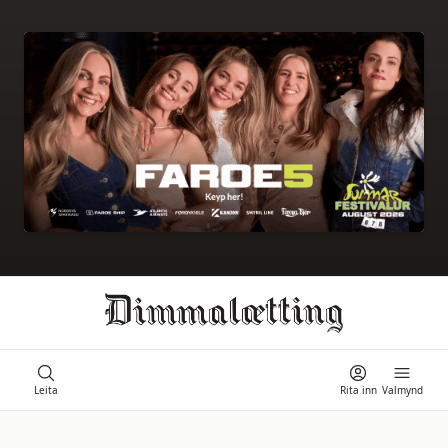
Ongi úrslit
Leita
Rita inn
Valmynd