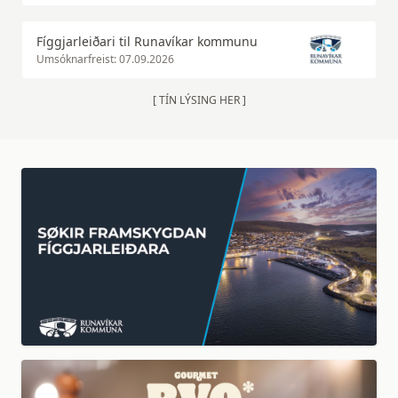
Fíggjarleiðari til Runavíkar kommunu
Umsóknarfreist: 07.09.2026
[ TÍN LÝSING HER ]