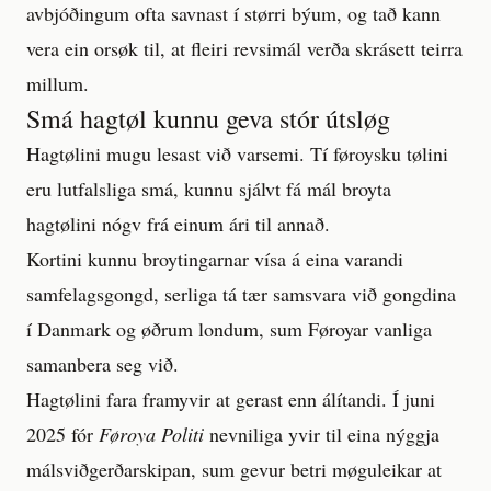
avbjóðingum ofta savnast í størri býum, og tað kann
vera ein orsøk til, at fleiri revsimál verða skrásett teirra
millum.
Smá hagtøl kunnu geva stór útsløg
Hagtølini mugu lesast við varsemi. Tí føroysku tølini
eru lutfalsliga smá, kunnu sjálvt fá mál broyta
hagtølini nógv frá einum ári til annað.
Kortini kunnu broytingarnar vísa á eina varandi
samfelagsgongd, serliga tá tær samsvara við gongdina
í Danmark og øðrum londum, sum Føroyar vanliga
samanbera seg við.
Hagtølini fara framyvir at gerast enn álítandi. Í juni
2025 fór
Føroya Politi
nevniliga yvir til eina nýggja
málsviðgerðarskipan, sum gevur betri møguleikar at