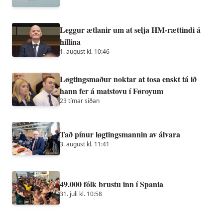
Leggur ætlanir um at selja HM-rættindi á
hillina
1. august kl. 10:46
Løgtingsmaður noktar at tosa enskt tá ið
hann fer á matstovu í Føroyum
23 tímar síðan
Tað pínur løgtingsmannin av álvara
3. august kl. 11:41
49.000 fólk brustu inn í Spania
31. juli kl. 10:58