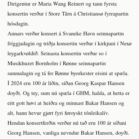
Dirigentur er Maria Wang Reinert og tann fyrsta
konsertin verður í Store Tårn á Christiansø fyrrapartin
hósdagin.
Annars verður konsert á Svaneke Havn seinnapartin
fríggjadagin og triðja konsertin verður í kirkjuni í Nexø
leygarkvøldið. Seinasta konsertin verður so í
Musikhuzet Bornholm í Rønne seinnapartin
sunnudagin og tá fer Rønne byorkester eisini at spæla.
Í 2024 eru 100 ár liðin, síðan Georg Kaspar Hansen
doyði. Og tey, sum nú spæla í GHM, halda, at hetta er
eitt gott høvi at heiðra og minnast Bakar Hansen og
alt, hann hevur gjørt fyri føroyskt tónleikalív.
Hendan konsertferðin verður nú tað eru 100 ár síðani
Georg Hansen, vanliga nevndur Bakar Hansen, doyði.