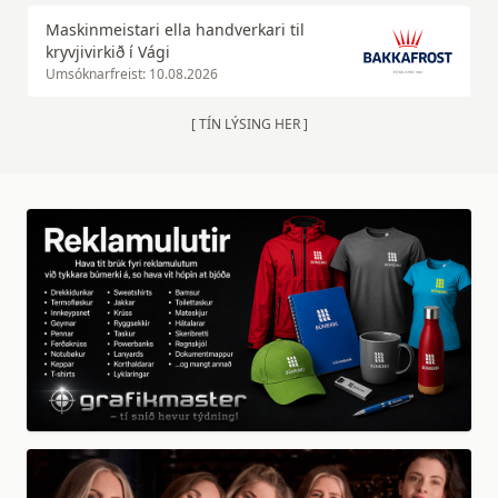
Maskinmeistari ella handverkari til
kryvjivirkið í Vági
Umsóknarfreist: 10.08.2026
[ TÍN LÝSING HER ]