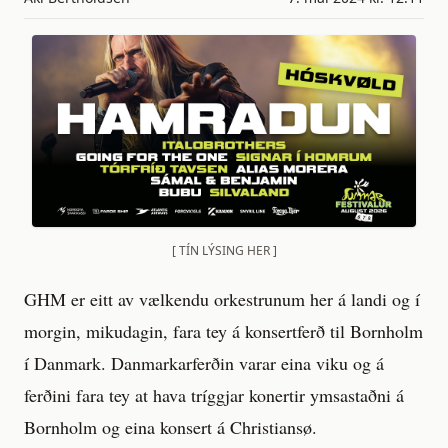
[ TÍN LÝSING HER ]
GHM er eitt av vælkendu orkestrunum her á landi og í
morgin, mikudagin, fara tey á konsertferð til Bornholm
í Danmark. Danmarkarferðin varar eina viku og á
ferðini fara tey at hava tríggjar konertir ymsastaðni á
Bornholm og eina konsert á Christiansø.