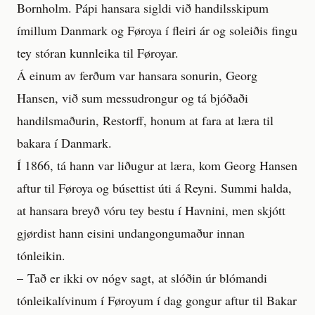
Bornholm. Pápi hansara sigldi við handilsskipum
ímillum Danmark og Føroya í fleiri ár og soleiðis fingu
tey stóran kunnleika til Føroyar.
Á einum av ferðum var hansara sonurin, Georg
Hansen, við sum messudrongur og tá bjóðaði
handilsmaðurin, Restorff, honum at fara at læra til
bakara í Danmark.
Í 1866, tá hann var liðugur at læra, kom Georg Hansen
aftur til Føroya og búsettist úti á Reyni. Summi halda,
at hansara breyð vóru tey bestu í Havnini, men skjótt
gjørdist hann eisini undangongumaður innan
tónleikin.
– Tað er ikki ov nógv sagt, at slóðin úr blómandi
tónleikalívinum í Føroyum í dag gongur aftur til Bakar