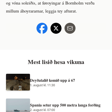
og vóna soleiðis, at føroyingar á Bornholm verða
millum áhoyrararnar, leggja tey afturat.
Mest lisið hesa vikuna
Deyðatalið komið upp á 67
1. august kl. 11:30
Spania setur upp 500 metra langa forðing
2. august kl. 07:00