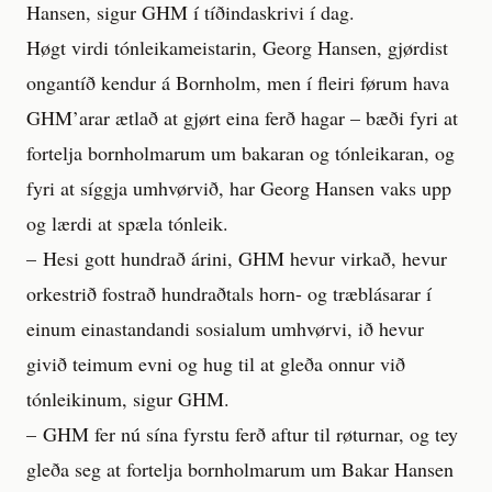
Hansen, sigur GHM í tíðindaskrivi í dag.
Høgt virdi tónleikameistarin, Georg Hansen, gjørdist
ongantíð kendur á Bornholm, men í fleiri førum hava
GHM’arar ætlað at gjørt eina ferð hagar – bæði fyri at
fortelja bornholmarum um bakaran og tónleikaran, og
fyri at síggja umhvørvið, har Georg Hansen vaks upp
og lærdi at spæla tónleik.
– Hesi gott hundrað árini, GHM hevur virkað, hevur
orkestrið fostrað hundraðtals horn- og træblásarar í
einum einastandandi sosialum umhvørvi, ið hevur
givið teimum evni og hug til at gleða onnur við
tónleikinum, sigur GHM.
– GHM fer nú sína fyrstu ferð aftur til røturnar, og tey
gleða seg at fortelja bornholmarum um Bakar Hansen