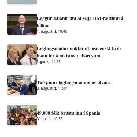
Leggur ætlanir um at selja HM-rættindi á
hillina
1. august kl. 10:46
Løgtingsmaður noktar at tosa enskt tá ið
hann fer á matstovu í Føroyum
Í gjár kl. 11:58
Tað pínur løgtingsmannin av álvara
3. august kl. 11:41
49.000 fólk brustu inn í Spania
31. juli kl. 10:58