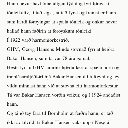
Hann hevur havt ómetaligan týdning fyri føroyskt
tónleikalív, tí tað sigst, at tað fyrst og fremst er hann,
sum lærdi føroyingar at spæla tónleik og onkur hevur
kallað hann faðirin at føroyskum tónleiki.
Í 1922 varð harmoniorkestrið,
GHM, Georg Hansens Minde stovnað fyri at heiðra
Bakar Hansen, sum tá var 78 ára gamal.
Hesir fyrstu GHM’ararnir høvdu lært at spæla horn og
træblásaraljóðføri hjá Bakar Hansen úti á Reyni og tey
vildu minnast hann við at stovna eitt harmoniorkestur.
Tá var Bakar Hansen vorðin veikur, og í 1924 andaðist
hann.
Og tá ið tey fara til Bornholm at feiðra hann, er tað
ikki av tilvild, tí Bakar Hansen vaks upp í Nexø á