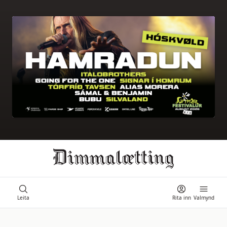
Ongi úrslit
Leita
Rita inn
Valmynd