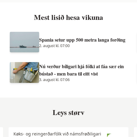
Mest lisið hesa vikuna
Spania setur upp 500 metra langa forðing
2. august kl. 07:00
Nú verður bíligari hjá fólki at fáa sær ein
bústað - men bara til eitt vist
3. august kl. 07:06
Leys størv
Køks- og reingerðarfólk við námsfrøðiligari