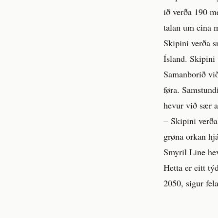
ið verða 190 me
talan um eina m
Skipini verða s
Ísland. Skipini
Samanborið við 
føra. Samstundi
hevur við sær a
– Skipini verða 
grøna orkan hj
Smyril Line he
Hetta er eitt t
2050, sigur fel