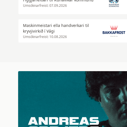
Umsóknarfreist: 07.09.2026
Maskinmeistari ella handverkari til
kryvjivirkið í Vági
Umsóknarfreist: 10.08.2026