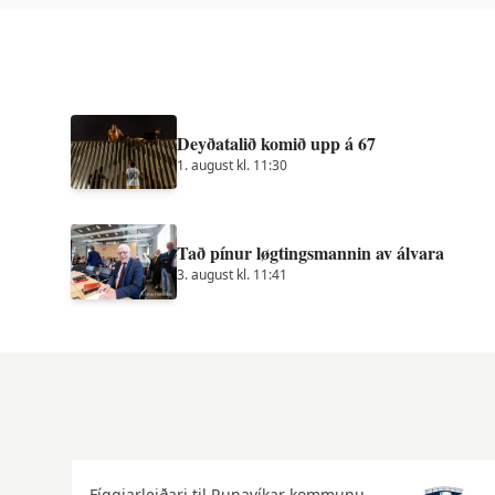
Deyðatalið komið upp á 67
1. august kl. 11:30
Tað pínur løgtingsmannin av álvara
3. august kl. 11:41
Fíggjarleiðari til Runavíkar kommunu