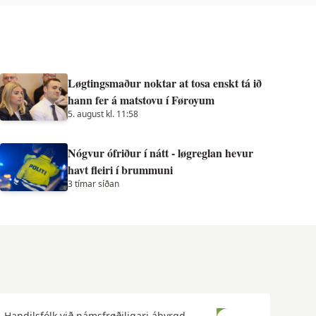
Løgtingsmaður noktar at tosa enskt tá ið
hann fer á matstovu í Føroyum
5. august kl. 11:58
Nógvur ófriður í nátt - løgreglan hevur
havt fleiri í brummuni
3 tímar síðan
Handilsfólk við námsfrøðiligari ábyrgd