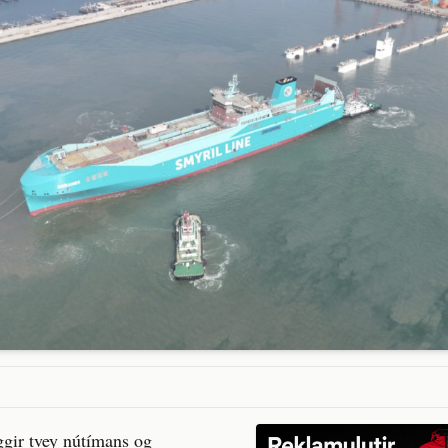
ggir tvey nútímans og