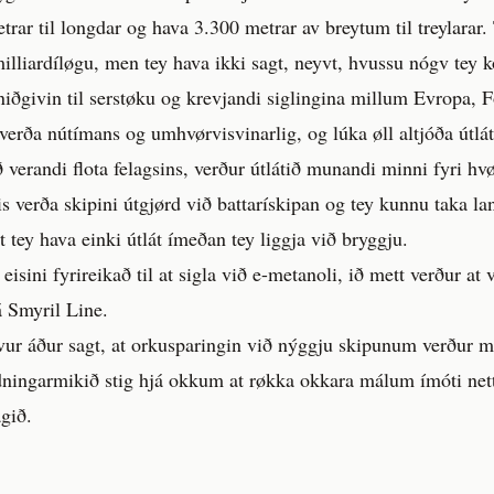
trar til longdar og hava 3.300 metrar av breytum til treylarar.
illiardíløgu, men tey hava ikki sagt, neyvt, hvussu nógv tey k
niðgivin til serstøku og krevjandi siglingina millum Evropa, 
 verða nútímans og umhvørvisvinarlig, og lúka øll altjóða útlát
verandi flota felagsins, verður útlátið munandi minni fyri hvø
s verða skipini útgjørd við battarískipan og tey kunnu taka l
t tey hava einki útlát ímeðan tey liggja við bryggju.
eisini fyrireikað til at sigla við e-metanoli, ið mett verður at
á Smyril Line.
vur áður sagt, at orkusparingin við nýggju skipunum verður 
ýdningarmikið stig hjá okkum at røkka okkara málum ímóti netto
agið.