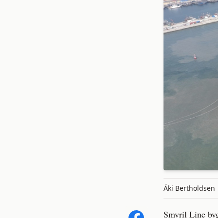
Áki Bertholdsen
Smyril Line by