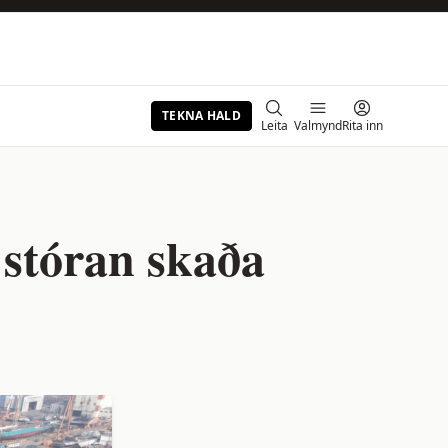
TEKNA HALD
Leita
Valmynd
Rita inn
 stóran skaða