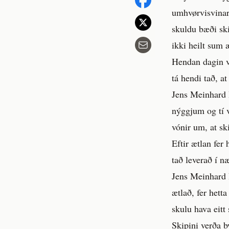
umhvørvisvinarl
skuldu bæði ski
ikki heilt sum 
Hendan dagin v
tá hendi tað, at
Jens Meinhard R
nýggjum og tí v
vónir um, at ski
Eftir ætlan fer
tað leverað í n
Jens Meinhard R
ætlað, fer hett
skulu hava eitt
Skipini verða b