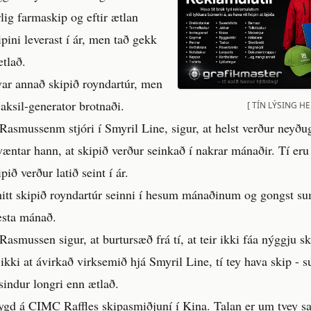
ig farmaskip og eftir ætlan
pini leverast í ár, men tað gekk
ætlað.
ar annað skipið royndartúr, men
 aksil-generator brotnaði.
[ TÍN LÝSING HE
asmussenm stjóri í Smyril Line, sigur, at helst verður neyðugt
æntar hann, at skipið verður seinkað í nakrar mánaðir. Tí eru
pið verður latið seint í ár.
 hitt skipið royndartúr seinni í hesum mánaðinum og gongst su
æsta mánað.
asmussen sigur, at burtursæð frá tí, at teir ikki fáa nýggju s
a ikki at ávirkað virksemið hjá Smyril Line, tí tey hava skip - 
 sindur longri enn ætlað.
ygd á CIMC Raffles skipasmiðjuní í Kina. Talan er um tvey sa