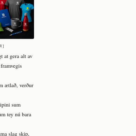
R ]
 at gera alt av
 framvegis
m ætlað, verður
kipini sum
sum tey nú bara
ma slag skip,