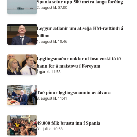
Spania setur upp 500 metra langa forðing
2. august kl. 07:00
Leggur ætlanir um at selja HM-rættindi á
hillina
1. august kl. 10:46
Løgtingsmaður noktar at tosa enskt tá ið
hann fer á matstovu í Føroyum
Í gjár kl. 11:58
Tað pínur løgtingsmannin av álvara
3. august kl. 11:41
49.000 fólk brustu inn í Spania
31. juli kl. 10:58