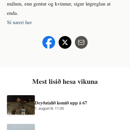
málum, enn gentur og kvinnur, sigur løgreglan at
enda.
Sí nærri her
Mest lisið hesa vikuna
Deyðatalið komið upp á 67
1. august kl. 11:30