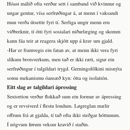
Hóast málið ofta verður sett í samband við kvinnur og
ungar gentur, vísa serfrøðingar á, at menn í vaksandi
mun verða útsettir fyri tí. Serliga ungir menn eru
viðbreknir, tí ótti fyri sosialari niðurlæging og skomm
kann fáa teir at reagera skjótt upp á krav um gjald.
-Har er framvegis ein fatan av, at menn ikki vera fyri
slíkum brotsverkum, men tað er ikki rætt, sigur ein
serfrøðingur í talgildari trygd. Gerningsfólkini misnýta
somu mekanismu óansæð kyn: ótta og isolatión.
Eitt slag av talgildari ápressing
Sextortion verður flokkað sum ein formur av ápressing
og er revsiverd í flestu londum. Løgreglan mælir
offrum frá at gjalda, tí tað ofta ikki steðgar hóttunum.
Í nógvum førum veksur kravið í staðin.