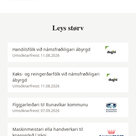
Leys størv
Handilsfólk við námsfrøðiligari ábyrgd
Umsóknarfreist: 11.08.2026
Køks- og reingerðarfólk við námsfrøðiligari
ábyrgd
Umsóknarfreist: 11.08.2026
Fíggjarleiðari til Runavíkar kommunu
Umsóknarfreist: 07.09.2026
Maskinmeistari ella handverkari til
kryvjivirkið í Vági