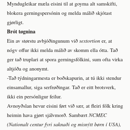
Myndugleikar mæla eisini til at goyma alt samskifti,
blokera gerningspersónin og melda málið skjótast
gjørligt.
Brót tøgnina
Ein av størstu avbjóðingunum við
sextortion
er, at
nógv offur ikki melda málið av skomm ella ótta. Tað
ger tað truplari at spora gerningsfólkini, sum ofta virka
altjóða og anonymt.
-Tað týdningarmesta er boðskapurin, at tú ikki stendur
einsamallur, siga serfrøðingar. Tað er eitt brotsverk,
ikki ein persónligur feilur.
Avnoyðslan hevur eisini ført við sær, at fleiri fólk kring
heimin hava gjørt sjálvmorð. Sambært
NCMEC
(Nationalt centur fyri saknaði og misnýtt børn í USA),