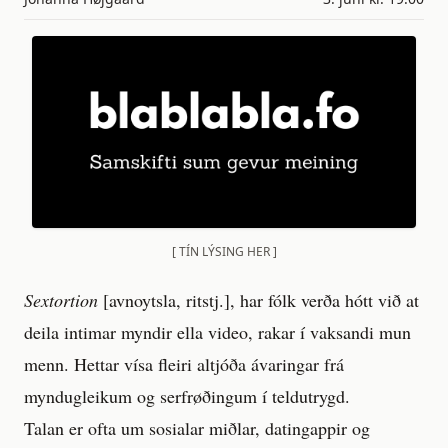
[ TÍN LÝSING HER ]
Sextortion
[avnoytsla, ritstj.], har fólk verða hótt við at
deila intimar myndir ella video, rakar í vaksandi mun
menn. Hettar vísa fleiri altjóða ávaringar frá
myndugleikum og serfrøðingum í teldutrygd.
Talan er ofta um sosialar miðlar, datingappir og