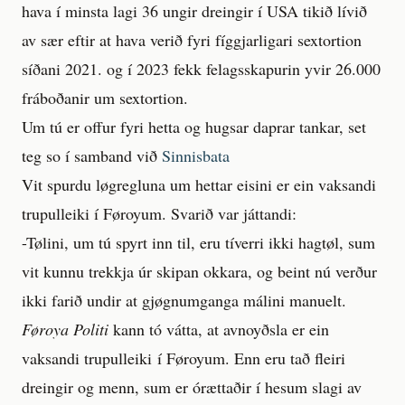
hava í minsta lagi 36 ungir dreingir í USA tikið lívið
av sær eftir at hava verið fyri fíggjarligari sextortion
síðani 2021. og í 2023 fekk felagsskapurin yvir 26.000
fráboðanir um sextortion.
Um tú er offur fyri hetta og hugsar daprar tankar, set
teg so í samband við
Sinnisbata
Vit spurdu løgregluna um hettar eisini er ein vaksandi
trupulleiki í Føroyum. Svarið var játtandi:
-Tølini, um tú spyrt inn til, eru tíverri ikki hagtøl, sum
vit kunnu trekkja úr skipan okkara, og beint nú verður
ikki farið undir at gjøgnumganga málini manuelt.
Føroya Politi
kann tó vátta, at avnoyðsla er ein
vaksandi trupulleiki í Føroyum. Enn eru tað fleiri
dreingir og menn, sum er órættaðir í hesum slagi av