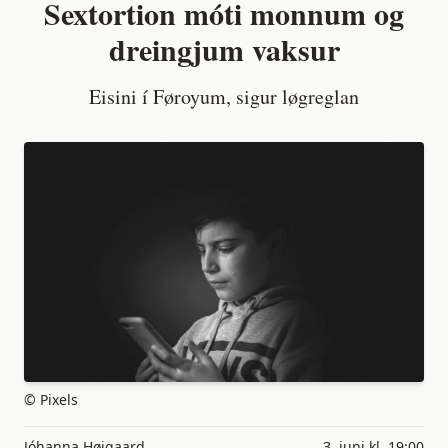
Sextortion móti monnum og
dreingjum vaksur
Eisini í Føroyum, sigur løgreglan
© Pixels
Jóhanna Højgaard
3. juni kl. 19:00