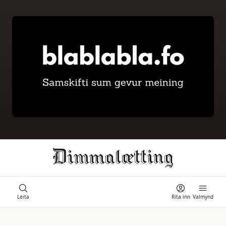
Ongi úrslit
Leita
Rita inn
Valmynd