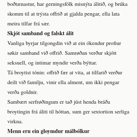
boðtænastur, har gerningsfólk misnýta álitið, og brúka
skomm til at trýsta offrið at gjalda pengar, ella lata
meira tilfar frá sær.
Skjót samband og falskt álit
Vanliga byrjar tilgongdin við at ein ókendur profiur
søkir samband við offrið. Samrøðan verður skjótt
seksuell, og intimar myndir verða býttar.
Tá broytist tónin: offrið fær at vita, at tilfarið verður
deilt við familju, vinir ella alment, um ikki pengar
verða goldnir.
Sambært serfrøðingum er tað júst henda bráða
broytingin frá áliti til hóttan, sum ger sextortion serliga
virkna.
Menn eru ein gloymdur málbólkur