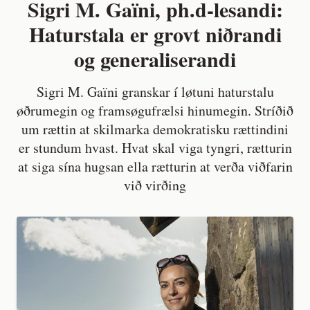
Sigri M. Gaïni, ph.d-lesandi:
Haturstala er grovt niðrandi
og generaliserandi
Sigri M. Gaïni granskar í løtuni haturstalu
øðrumegin og framsøgufrælsi hinumegin. Stríðið
um rættin at skilmarka demokratisku rættindini
er stundum hvast. Hvat skal viga tyngri, rætturin
at siga sína hugsan ella rætturin at verða viðfarin
við virðing