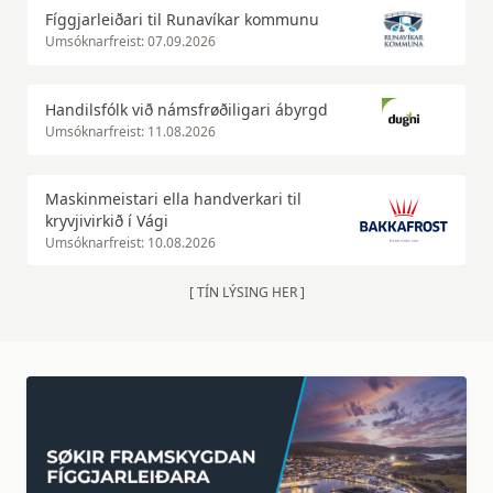
Fíggjarleiðari til Runavíkar kommunu
Umsóknarfreist: 07.09.2026
Handilsfólk við námsfrøðiligari ábyrgd
Umsóknarfreist: 11.08.2026
Maskinmeistari ella handverkari til
kryvjivirkið í Vági
Umsóknarfreist: 10.08.2026
[ TÍN LÝSING HER ]