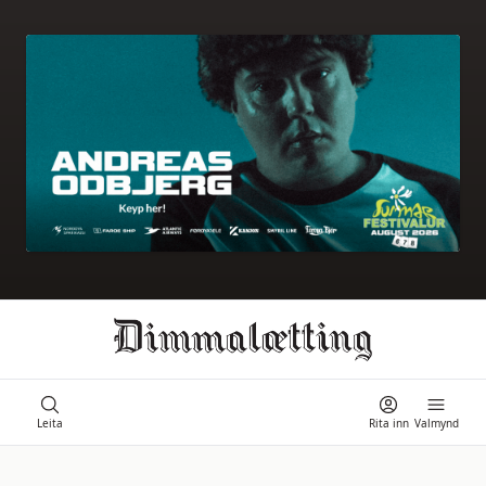
Ongi úrslit
Leita
Rita inn
Valmynd