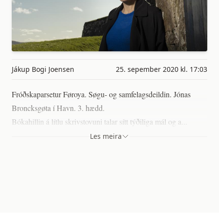
Jákup Bogi Joensen
25. sepember 2020 kl. 17:03
Fróðskaparsetur Føroya. Søgu- og samfelagsdeildin. Jónas
Broncksgøta í Havn. 3. hædd.
Bókahillin á lítlu skrivstovuni talar sítt týðiliga mál og a...
Les meira