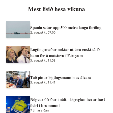
Mest lisið hesa vikuna
Spania setur upp 500 metra langa forðing
2. august kl. 07:00
Løgtingsmaður noktar at tosa enskt tá ið
hann fer á matstovu í Føroyum
5. august kl. 11:58
Tað pínur løgtingsmannin av álvara
3. august kl. 11:41
Nógvur ófriður í nátt - løgreglan hevur havt
fleiri í brummuni
7 tímar síðan