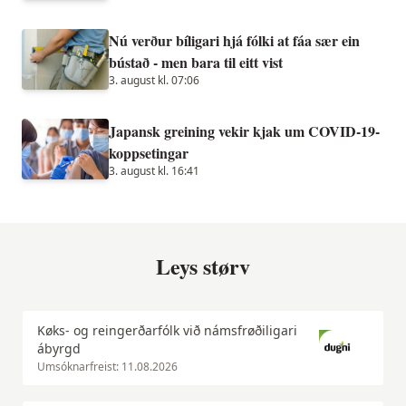
Nú verður bíligari hjá fólki at fáa sær ein
bústað - men bara til eitt vist
3. august kl. 07:06
Japansk greining vekir kjak um COVID-19-
koppsetingar
3. august kl. 16:41
Leys størv
Køks- og reingerðarfólk við námsfrøðiligari
ábyrgd
Umsóknarfreist: 11.08.2026