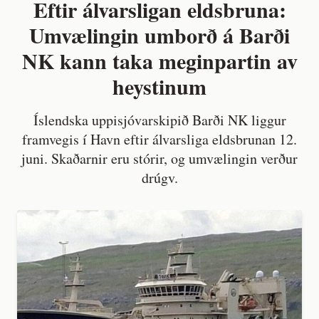
Eftir álvarsligan eldsbruna:
Umvælingin umborð á Barði
NK kann taka meginpartin av
heystinum
Íslendska uppisjóvarskipið Barði NK liggur
framvegis í Havn eftir álvarsliga eldsbrunan 12.
juni. Skaðarnir eru stórir, og umvælingin verður
drúgv.