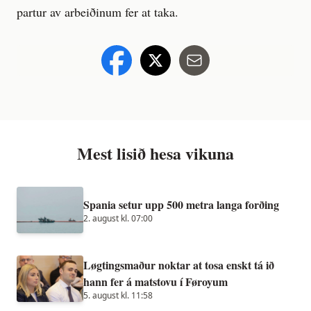
partur av arbeiðinum fer at taka.
Mest lisið hesa vikuna
Spania setur upp 500 metra langa forðing
2. august kl. 07:00
Løgtingsmaður noktar at tosa enskt tá ið
hann fer á matstovu í Føroyum
5. august kl. 11:58