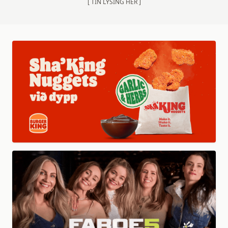
[ TÍN LÝSING HER ]