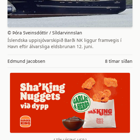
© Þóra Sveinsdóttir / Síldarvinnslan
Íslendska uppisjóvarskipið Barði NK liggur framvegis í
Havn eftir álvarsliga eldsbrunan 12. juni.
Edmund Jacobsen
8 tímar síðan