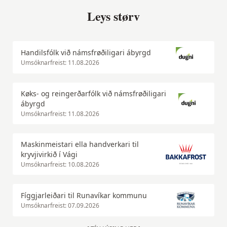
Leys størv
Handilsfólk við námsfrøðiligari ábyrgd
Umsóknarfreist: 11.08.2026
Køks- og reingerðarfólk við námsfrøðiligari
ábyrgd
Umsóknarfreist: 11.08.2026
Maskinmeistari ella handverkari til
kryvjivirkið í Vági
Umsóknarfreist: 10.08.2026
Fíggjarleiðari til Runavíkar kommunu
Umsóknarfreist: 07.09.2026