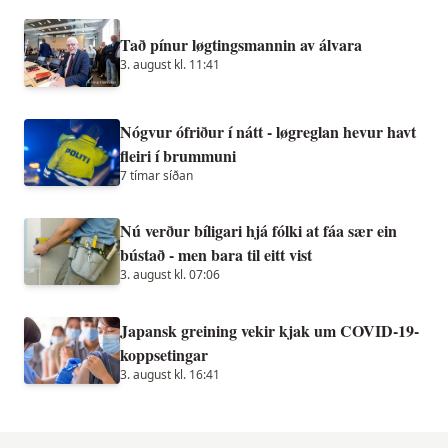
Tað pínur løgtingsmannin av álvara
3. august kl. 11:41
Nógvur ófriður í nátt - løgreglan hevur havt
fleiri í brummuni
7 tímar síðan
Nú verður bíligari hjá fólki at fáa sær ein
bústað - men bara til eitt vist
3. august kl. 07:06
Japansk greining vekir kjak um COVID-19-
koppsetingar
3. august kl. 16:41