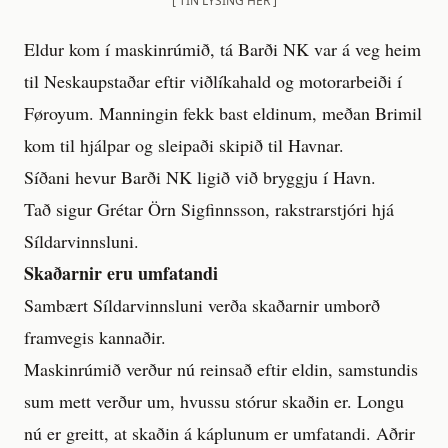
[ TÍN LÝSING HER ]
Eldur kom í maskinrúmið, tá Barði NK var á veg heim
til Neskaupstaðar eftir viðlíkahald og motorarbeiði í
Føroyum. Manningin fekk bast eldinum, meðan Brimil
kom til hjálpar og sleipaði skipið til Havnar.
Síðani hevur Barði NK ligið við bryggju í Havn.
Tað sigur Grétar Örn Sigfinnsson, rakstrarstjóri hjá
Síldarvinnsluni.
Skaðarnir eru umfatandi
Sambært Síldarvinnsluni verða skaðarnir umborð
framvegis kannaðir.
Maskinrúmið verður nú reinsað eftir eldin, samstundis
sum mett verður um, hvussu stórur skaðin er. Longu
nú er greitt, at skaðin á káplunum er umfatandi. Aðrir