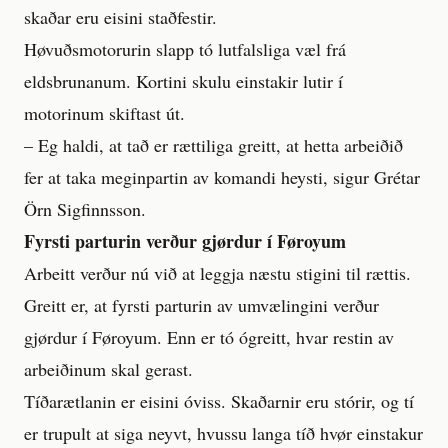
skaðar eru eisini staðfestir.
Høvuðsmotorurin slapp tó lutfalsliga væl frá
eldsbrunanum. Kortini skulu einstakir lutir í
motorinum skiftast út.
– Eg haldi, at tað er rættiliga greitt, at hetta arbeiðið
fer at taka meginpartin av komandi heysti, sigur Grétar
Örn Sigfinnsson.
Fyrsti parturin verður gjørdur í Føroyum
Arbeitt verður nú við at leggja næstu stigini til rættis.
Greitt er, at fyrsti parturin av umvælingini verður
gjørdur í Føroyum. Enn er tó ógreitt, hvar restin av
arbeiðinum skal gerast.
Tíðarætlanin er eisini óviss. Skaðarnir eru stórir, og tí
er trupult at siga neyvt, hvussu langa tíð hvør einstakur