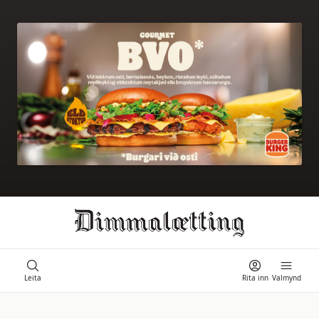
Ongi úrslit
Leita
Rita inn
Valmynd