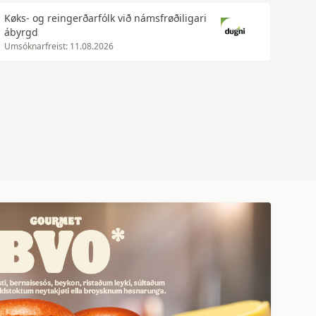
Køks- og reingerðarfólk við námsfrøðiligari
ábyrgd
Umsóknarfreist: 11.08.2026