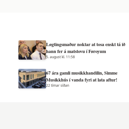
Løgtingsmaður noktar at tosa enskt tá ið
hann fer á matstovu í Føroyum
5. august kl. 11:58
67 ára gamli musikkhandilin, Simme
Musikkhús í vanda fyri at lata aftur!
22 tímar síðan