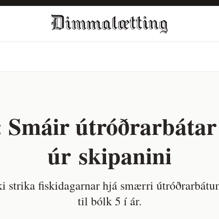
: Smáir útróðrarbátar 
úr skipanini
ki strika fiskidagarnar hjá smærri útróðrarbát
til bólk 5 í ár.