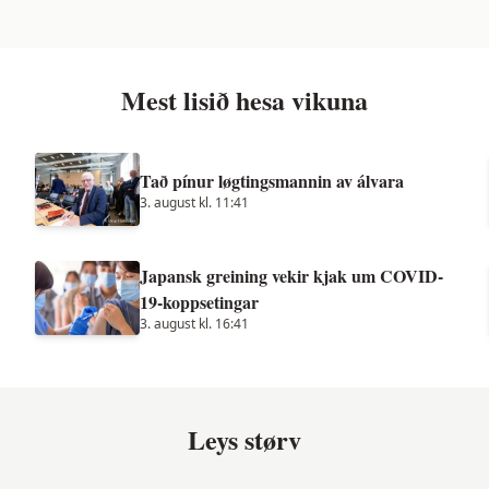
Mest lisið hesa vikuna
Tað pínur løgtingsmannin av álvara
3. august kl. 11:41
Japansk greining vekir kjak um COVID-
19-koppsetingar
3. august kl. 16:41
Leys størv