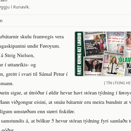
ggju í Runavík.
en
rbátarnir skulu framvegis vera
dagaskipanini undir Føroyum.
á Steig Nielsen,
r í uttanríkis- og
, greitt í svari til Sámal Petur í
smann.
[ TÍN LÝSING HE
rin sigur, at útróður í øldir hevur havt stóran týdning í føroy
nn viðgongur eisini, at smáu bátarnir eru meira bundnir at v
ligum umstøðum enn størri fiskifør.
samstundis á, at bólkur 5 hevur stóran týdning fyri samlaðu t
r góður.