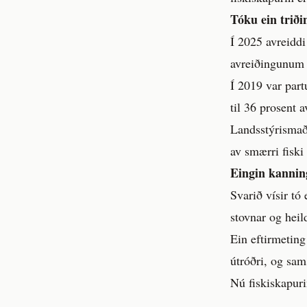
Tóku ein triði
Í 2025 avreiddi
avreiðingunum a
Í 2019 var part
til 36 prosent
Landsstýrismaðu
av smærri fiski
Eingin kannin
Svarið vísir tó
stovnar og heil
Ein eftirmeting 
útróðri, og sam
Nú fiskiskapurin