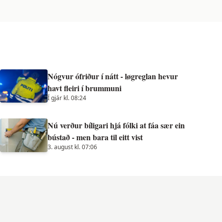
Nógvur ófriður í nátt - løgreglan hevur
havt fleiri í brummuni
Í gjár kl. 08:24
Nú verður bíligari hjá fólki at fáa sær ein
bústað - men bara til eitt vist
3. august kl. 07:06