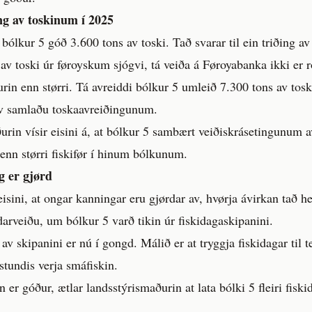
ng av toskinum í 2025
 bólkur 5 góð 3.600 tons av toski. Tað svarar til ein triðing a
v toski úr føroyskum sjógvi, tá veiða á Føroyabanka ikki er 
urin enn størri. Tá avreiddi bólkur 5 umleið 7.300 tons av tosk
 av samlaðu toskaavreiðingunum.
rin vísir eisini á, at bólkur 5 sambært veiðiskrásetingunum a
 enn størri fiskifør í hinum bólkunum.
g er gjørd
 eisini, at ongar kanningar eru gjørdar av, hvørja ávirkan tað h
darveiðu, um bólkur 5 varð tikin úr fiskidagaskipanini.
av skipanini er nú í gongd. Málið er at tryggja fiskidagar til t
stundis verja smáfiskin.
 er góður, ætlar landsstýrismaðurin at lata bólki 5 fleiri fiskid