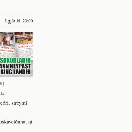
Í gjár kl. 20:00
R ]
ska
eðri, streymi
oskaveiðuna, tá