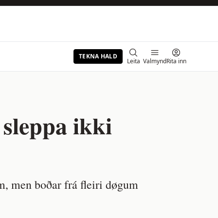
TEKNA HALD
Leita
Valmynd
Rita inn
sleppa ikki
um, men boðar frá fleiri døgum