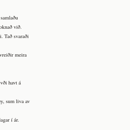
v samlaðu
roknað við.
i. Tað svaraði
vreiðir meira
evði havt á
ey, sum liva av
agar í ár.