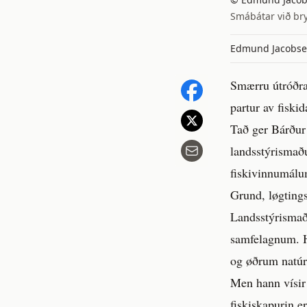
Smábátar við bry
Edmund Jacobs
Smærru útróðra
partur av fiski
Tað ger Bárður 
landsstýrismaðu
fiskivinnumálum
Grund, løgting
Landsstýrismaðu
samfelagnum. Ha
og øðrum natúr
Men hann vísir 
fiskiskapurin e