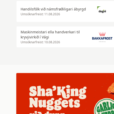
Handilsfólk við námsfrøðiligari ábyrgd
Umsóknarfreist: 11.08.2026
Maskinmeistari ella handverkari til
kryvjivirkið í Vági
Umsóknarfreist: 10.08.2026