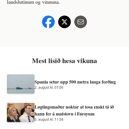
landslutinum og vinnuna.
Mest lisið hesa vikuna
Spania setur upp 500 metra langa forðing
2. august kl. 07:00
Løgtingsmaður noktar at tosa enskt tá ið
hann fer á matstovu í Føroyum
5. august kl. 11:58