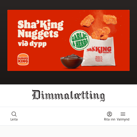
Ongi úrslit
Leita
Rita inn
Valmynd