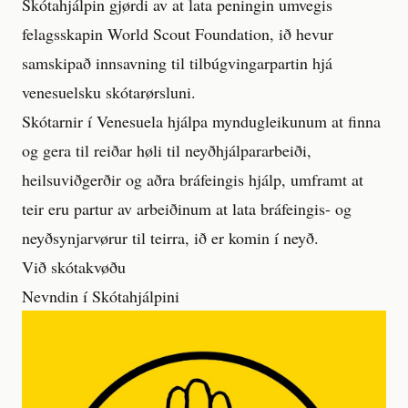
Skótahjálpin gjørdi av at lata peningin umvegis
felagsskapin World Scout Foundation, ið hevur
samskipað innsavning til tilbúgvingarpartin hjá
venesuelsku skótarørsluni.
Skótarnir í Venesuela hjálpa myndugleikunum at finna
og gera til reiðar høli til neyðhjálpararbeiði,
heilsuviðgerðir og aðra bráfeingis hjálp, umframt at
teir eru partur av arbeiðinum at lata bráfeingis- og
neyðsynjarvørur til teirra, ið er komin í neyð.
Við skótakvøðu
Nevndin í Skótahjálpini