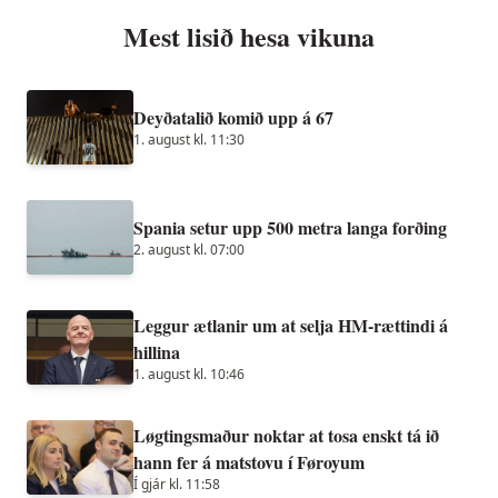
Mest lisið hesa vikuna
Deyðatalið komið upp á 67
1. august kl. 11:30
Spania setur upp 500 metra langa forðing
2. august kl. 07:00
Leggur ætlanir um at selja HM-rættindi á
hillina
1. august kl. 10:46
Løgtingsmaður noktar at tosa enskt tá ið
hann fer á matstovu í Føroyum
Í gjár kl. 11:58