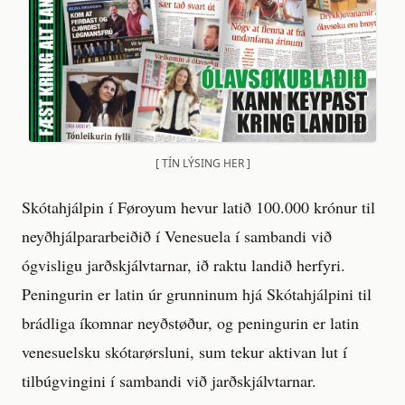
[ TÍN LÝSING HER ]
Skótahjálpin í Føroyum hevur latið 100.000 krónur til
neyðhjálpararbeiðið í Venesuela í sambandi við
ógvisligu jarðskjálvtarnar, ið raktu landið herfyri.
Peningurin er latin úr grunninum hjá Skótahjálpini til
brádliga íkomnar neyðstøður, og peningurin er latin
venesuelsku skótarørsluni, sum tekur aktivan lut í
tilbúgvingini í sambandi við jarðskjálvtarnar.