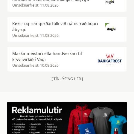
Umsóknarfreist: 11.08.2026
Køks- og reingerðarfólk við námsfrøðiligari
ábyrgd
Umsóknarfreist: 11.08.2026
Maskinmeistari ella handverkari til
kryvjivirkið í Vági
Umsóknarfreist: 10.08.2026
[ TÍN LÝSING HER ]