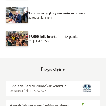
Tað pínur løgtingsmannin av álvara
3. august kl. 11:41
49.000 fólk brustu inn í Spania
31. juli kl. 10:58
Leys størv
Fíggjarleiðari til Runavíkar kommunu
Umsóknarfreist: 07.09.2026
Handilsfólk við námsfrøðiligari ábyrgd