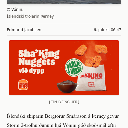
© Vónin.
Íslendski trolarin Þerney.
Edmund Jacobsen
6. juli kl. 06:47
[ TÍN LÝSING HER ]
Íslendski skiparin Bergtórur Smárason á Þerney gevur
Storm 2-trolhurðunum hjá Vónini góð skoðsmál eftir