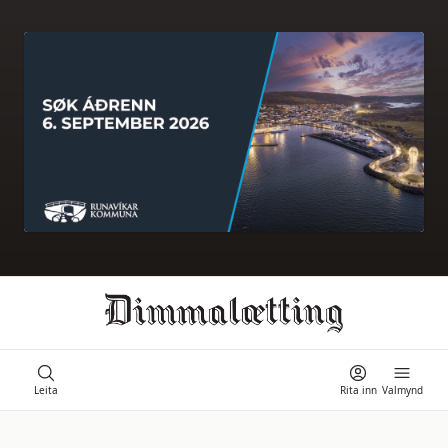
Ongi úrslit
Leita
Rita inn
Valmynd