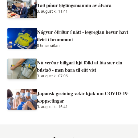
Tað pínur løgtingsmannin av álvara
3. august kl. 11:41
Nógvur ófriður í nátt - løgreglan hevur havt
fleiri í brummuni
8 tímar síðan
Nú verður bíligari hjá fólki at fáa sær ein
bústað - men bara til eitt vist
3. august kl. 07:06
Japansk greining vekir kjak um COVID-19-
koppsetingar
3. august kl. 16:41