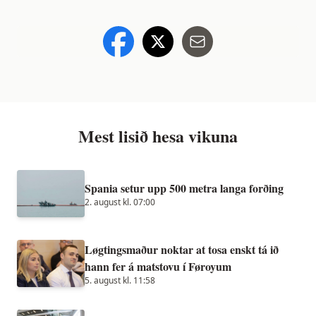
Mest lisið hesa vikuna
Spania setur upp 500 metra langa forðing
2. august kl. 07:00
Løgtingsmaður noktar at tosa enskt tá ið
hann fer á matstovu í Føroyum
5. august kl. 11:58