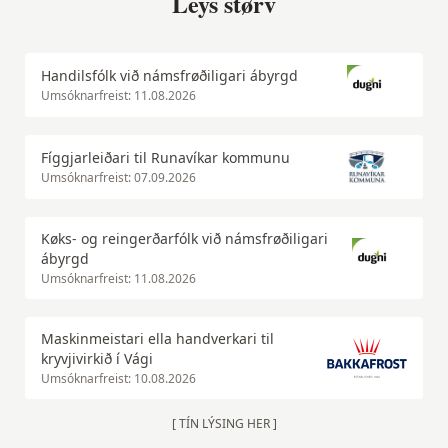
Leys størv
Handilsfólk við námsfrøðiligari ábyrgd
Umsóknarfreist: 11.08.2026
Fíggjarleiðari til Runavíkar kommunu
Umsóknarfreist: 07.09.2026
Køks- og reingerðarfólk við námsfrøðiligari
ábyrgd
Umsóknarfreist: 11.08.2026
Maskinmeistari ella handverkari til
kryvjivirkið í Vági
Umsóknarfreist: 10.08.2026
[ TÍN LÝSING HER ]