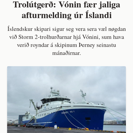
Trolútgerð: Vónin fær jaliga
afturmelding úr Íslandi
Íslendskur skipari sigur seg vera sera væl nøgdan
við Storm 2-trolhurðarnar hjá Vónini, sum hava
verið royndar á skipinum Þerney seinastu
mánaðirnar.