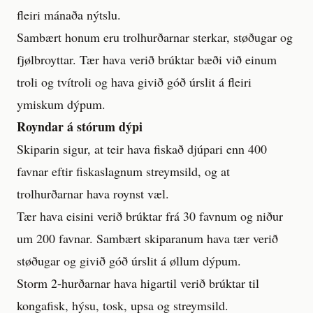
fleiri mánaða nýtslu.
Sambært honum eru trolhurðarnar sterkar, støðugar og
fjølbroyttar. Tær hava verið brúktar bæði við einum
troli og tvítroli og hava givið góð úrslit á fleiri
ymiskum dýpum.
Royndar á stórum dýpi
Skiparin sigur, at teir hava fiskað djúpari enn 400
favnar eftir fiskaslagnum streymsild, og at
trolhurðarnar hava roynst væl.
Tær hava eisini verið brúktar frá 30 favnum og niður
um 200 favnar. Sambært skiparanum hava tær verið
støðugar og givið góð úrslit á øllum dýpum.
Storm 2-hurðarnar hava higartil verið brúktar til
kongafisk, hýsu, tosk, upsa og streymsild.